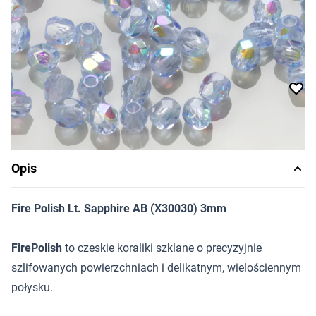
Cena za opakowanie
Ilość w opakowaniu: 40 szt.
Dostępność:
produkt niedostępny
Powiadom o dostępności
Opis
Fire Polish Lt. Sapphire AB (X30030) 3mm
FirePolish
to czeskie koraliki szklane o precyzyjnie
szlifowanych powierzchniach i delikatnym, wielościennym
połysku.