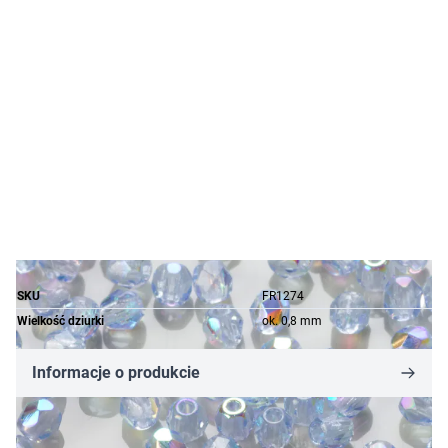
SKU
FR1274
Wielkość dziurki
ok. 0,8 mm
Informacje o produkcie
2,66 zł