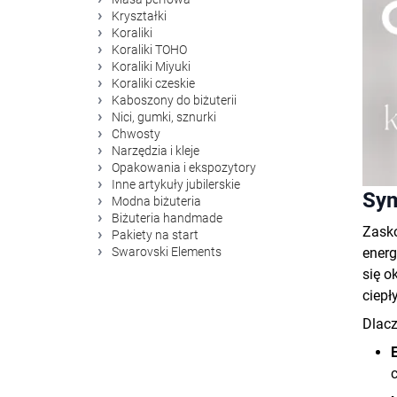
Kryształki
Koraliki
Koraliki TOHO
Koraliki Miyuki
Koraliki czeskie
Kaboszony do biżuterii
Nici, gumki, sznurki
Chwosty
Narzędzia i kleje
Opakowania i ekspozytory
Inne artykuły jubilerskie
Sym
Modna biżuteria
Biżuteria handmade
Zasko
Pakiety na start
energ
Swarovski Elements
się o
ciepł
Dlacz
c