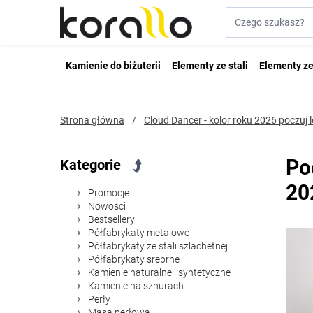
Przejdź do treści
Szukaj w sklepie...
Kamienie do biżuterii
Elementy ze stali
Elementy ze
Strona główna
/
Cloud Dancer - kolor roku 2026 poczuj 
Po
Kategorie
20
Promocje
Nowości
Bestsellery
Półfabrykaty metalowe
Półfabrykaty ze stali szlachetnej
Półfabrykaty srebrne
Kamienie naturalne i syntetyczne
Kamienie na sznurach
Perły
Masa perłowa