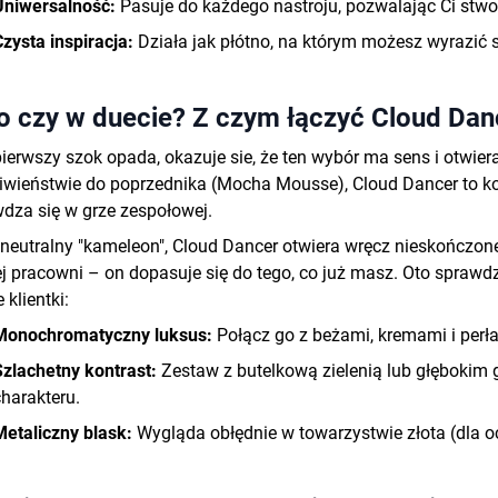
Uniwersalność:
Pasuje do każdego nastroju, pozwalając Ci stwor
Czysta inspiracja:
Działa jak płótno, na którym możesz wyrazić 
o czy w duecie? Z czym łączyć Cloud Dan
ierwszy szok opada, okazuje sie, że ten wybór ma sens i otwi
iwieństwie do poprzednika (Mocha Mousse), Cloud Dancer to kolor,
dza się w grze zespołowej.
neutralny "kameleon", Cloud Dancer otwiera wręcz nieskończon
j pracowni – on dopasuje się do tego, co już masz. Oto sprawdz
 klientki:
Monochromatyczny luksus:
Połącz go z beżami, kremami i perła
Szlachetny kontrast:
Zestaw z butelkową zielenią lub głębokim 
charakteru.
Metaliczny blask:
Wygląda obłędnie w towarzystwie złota (dla oci