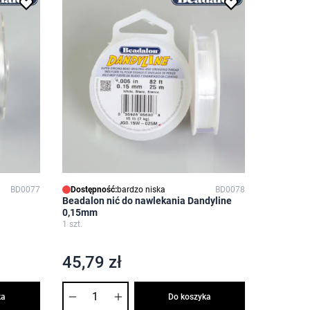
BD0077
Dostępność:
bardzo niska
BD0078
Beadalon nić do nawlekania Dandyline
0,15mm
1 szt.
45,79 zł
Ilość
ka
Do koszyka