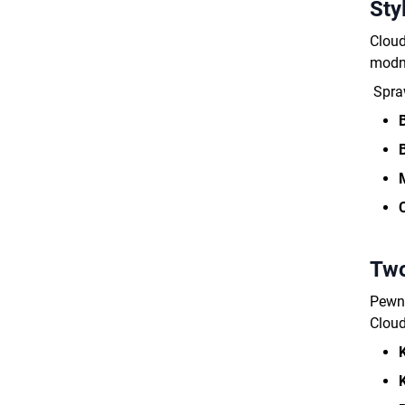
Sty
Cloud
modna
Spraw
Two
Pewni
Cloud