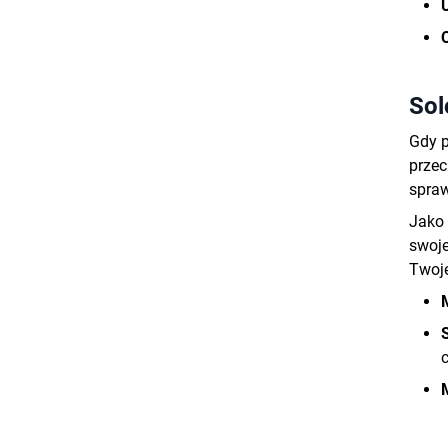
Sol
Gdy p
przec
spraw
Jako 
swoje
Twoje