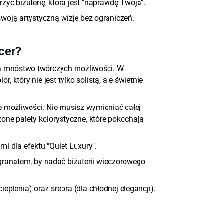
zyć biżuterię, która jest "naprawdę Twoja"
.
swoją artystyczną wizję bez ograniczeń.
cer?
era mnóstwo twórczych możliwości. W
 który nie jest tylko solistą, ale świetnie
e możliwości. Nie musisz wymieniać całej
one palety kolorystyczne, które pokochają
mi dla efektu "Quiet Luxury".
granatem, by nadać biżuterii wieczorowego
eplenia) oraz srebra (dla chłodnej elegancji)
.