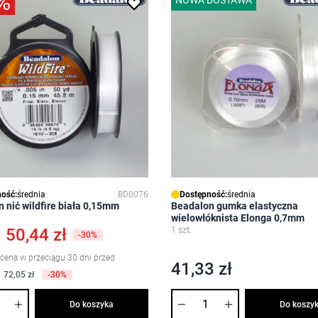
%
ość:
średnia
BD0076
Dostępność:
średnia
 nić wildfire biała 0,15mm
Beadalon gumka elastyczna
wielowłóknista Elonga 0,7mm
50,44 zł
1 szt.
-30%
 cena w przeciągu 30 dni przed
41,33 zł
72,05 zł
-30%
Ilość
Do koszyka
Do koszy