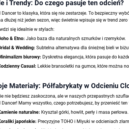
le i Trendy: Do czego pasuje ten odcień?
 Dancer to klasyka, która się nie zestarzeje
. To bezpieczny wybór
 dłużej niż jeden sezon, więc świetnie wpisuje się w trend zero 
dzi się idealnie w stylach:
Boho & Etno:
Jako baza dla naturalnych sznurków i rzemyków.
Bridal & Wedding:
Subtelna alternatywa dla śnieżnej bieli w biżut
Minimalizm biurowy:
Dyskretna elegancja, która pasuje do każd
Codzienny Casual:
Lekkie bransoletki na gumce, które można nos
je Materiały: Półfabrykaty w Odcieniu C
e nie będziesz zaskoczona, ale w naszych przepastnych szufla
 Dancer! Mamy wszystko, czego potrzebujesz, by przenieść ten 
Kamienie naturalne:
Kryształ górki, howlit, perły i masa perłowa
.
Koraliki japońskie:
Precyzyjne TOHO i Miyuki w odcieniach złaman