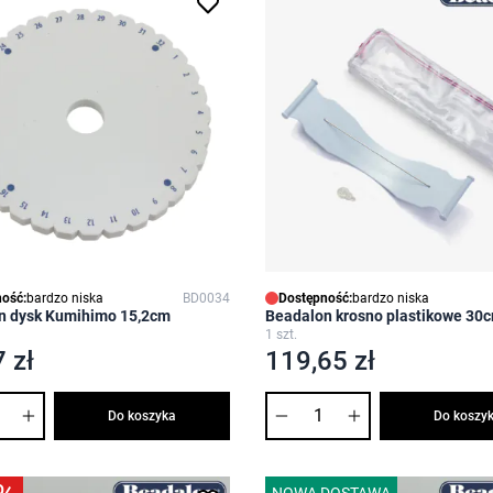
ość:
bardzo niska
BD0034
Dostępność:
bardzo niska
n dysk Kumihimo 15,2cm
Beadalon krosno plastikowe 30
1 szt.
 zł
119,65 zł
Ilość
Do koszyka
Do koszy
NOWA DOSTAWA