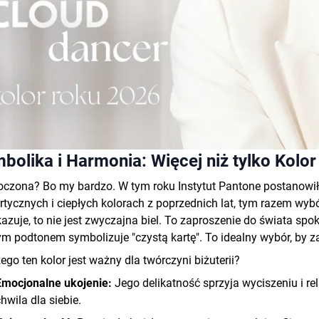
bolika i Harmonia: Więcej niż tylko Kolor
czona? Bo my bardzo. W tym roku Instytut Pantone postanowił p
rtycznych i ciepłych kolorach z poprzednich lat, tym razem wybó
kazuje, to nie jest zwyczajna biel. To
zaproszenie do świata spok
ym podtonem symbolizuje "czystą kartę". To idealny wybór,
by z
ego ten kolor jest ważny dla twórczyni biżuterii?
Emocjonalne ukojenie:
Jego delikatność sprzyja wyciszeniu i r
hwila dla siebie
.