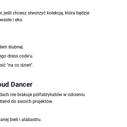
, jeśli chcesz stworzyć kolekcję, która będzie
waste i eko.
erii ślubnej.
ego dress code'u.
ić "na co dzień".
loud Dancer
dach nie brakuje pólfabrykatów w odcieniu
trend do swoich projektów.
ej bieli i alabastru
.