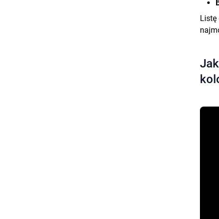
Listę
najmo
Jak
kol