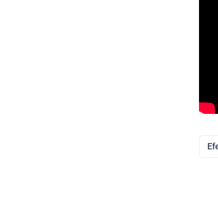
FI
Przej
Ef