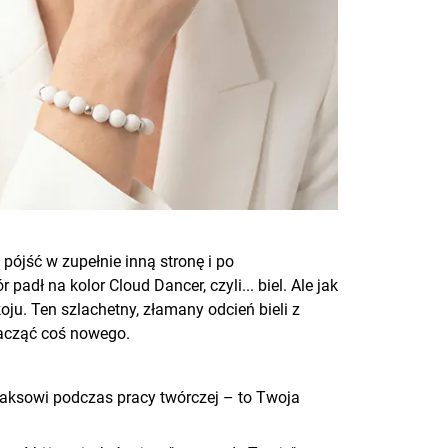
ójść w zupełnie inną stronę i po
r padł na kolor Cloud Dancer,
czyli... biel. Ale jak
oju.
Ten szlachetny,
złamany odcień bieli z
acząć coś nowego.
elaksowi podczas pracy twórczej – to Twoja