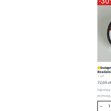
-30
Dostępn
Beadalon
1 szt.
72,05 zł
Najniższa
promocją:
Ilość