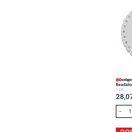
Dostępn
Beadalo
1 szt.
28,07
Ilość