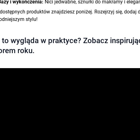
Bazy i wykończenia:
Nici jedwabne, sznurki do makramy i elega
 dostępnych produktów znajdziesz poniżej. Rozejrzyj się, dodaj 
dniejszym stylu!
 to wygląda w praktyce? Zobacz inspirując
orem roku.