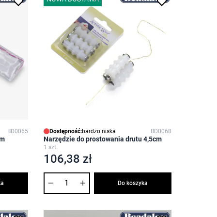
BD0065
Dostępność:
bardzo niska
BD0068
cm
Narzędzie do prostowania drutu 4,5cm
1 szt.
106,38 zł
Ilość
ka
Do koszyka