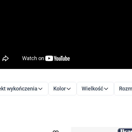
LTRY
dź do listy produktów
ekt wykończenia
Kolor
Wielkość
Rozmi
filter
filter
filter