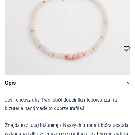
100,02 zł
Cena za sztukę
Dostępność:
produkt niedostępny
Powiadom o dostępności
Opis
Jeśli chcesz aby Twój strój dopełniła niepowtarzalna
biżuteria handmade to dobrze trafiłaś!
Znajdziesz tutaj biżuterię z Naszych tutoriali, która została
wykonana tylko w jednym egzemplarzu. Zatem nie zwlekaj