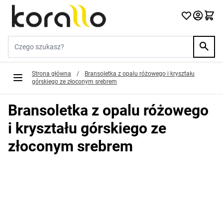
Przejdź do treści
Szukaj w sklepie...
Strona główna
/
Bransoletka z opalu różowego i kryształu
górskiego ze złoconym srebrem
Bransoletka z opalu różowego
i kryształu górskiego ze
złoconym srebrem