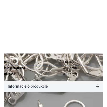
SKU
PM8027
Wielkość dziurki
ok. 1,5mm
Długość
ok. 17 mm
Informacje o produkcie
4,03 zł
2,42 zł
-40%
Cena za opakowanie