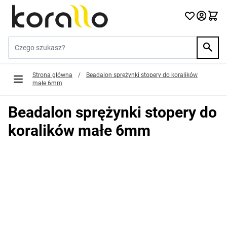
Przejdź do treści
Szukaj w sklepie...
Strona główna
/
Beadalon sprężynki stopery do koralików
małe 6mm
Beadalon sprężynki stopery do
koralików małe 6mm