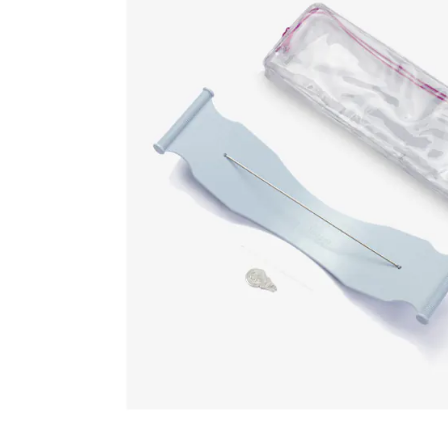
Beadalon krosno plastikowe 30cm
Materiały i narzędzia Beadalon są chętnie wyb
Łączą trwałość wykonania z funkcjonalnością, u
Produkt został przygotowany z myślą o konkretn
większa kontrola nad formą projektu. Ułatwia p
lub hobbystycznie.
Dlaczego warto je wybrać:
- umożliwiają pracę w konkretnych technikach 
- zwiększają kontrolę nad projektem – pozwala
- ułatwiają naukę nowych metod – wspierają ro
- poprawiają jakość wykonania – umożliwiają b
Zastosowanie:
- techniki kumihimo – tworzenie plecionek i stru