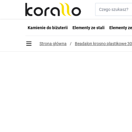
Przejdź do treści
Szukaj w sklepie...
Kamienie do biżuterii
Elementy ze stali
Elementy ze
Strona główna
/
Beadalon krosno plastikowe 3