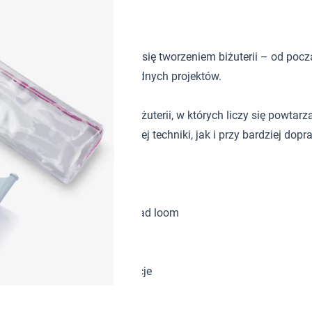
ierane przez osoby zajmujące się tworzeniem biżuterii – od p
łatwiając realizację różnorodnych projektów.
ych technikach tworzenia biżuterii, w których liczy się powtar
racę zarówno przy nauce danej techniki, jak i przy bardziej do
– takich jak kumihimo czy bead loom
ją uzyskać powtarzalny efekt
zwój umiejętności
ardziej dopracowane realizacje
ktur