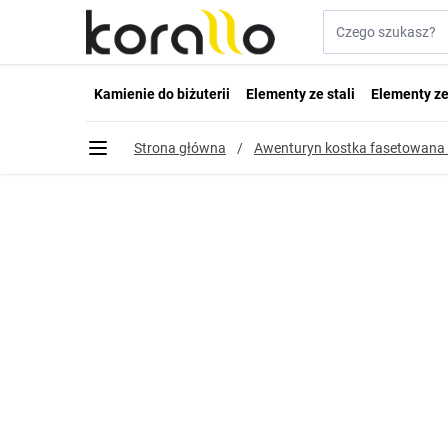
Przejdź do treści
Szukaj w sklepie...
Kamienie do biżuterii
Elementy ze stali
Elementy ze
Strona główna
/
Awenturyn kostka fasetowan