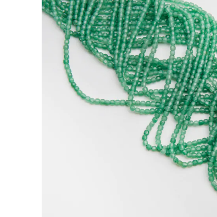
Awenturyn kostka fasetowana 3mm
Kamienie to jedne z najbardziej cenionych doda
nabiera indywidualnego charakteru.
Awenturyn kostka wyróżnia się naturalną strukt
Kamienie naturalne wykonane z awenturynu w k
wrostki oraz przebarwienia.
*Ponieważ są to kamienie naturalne mogą się n
*Rozmiar podany w nazwie produktu jest warto
Rodzaj:
Awenturyn kostka
Kolor:
zielony
Kształt:
kostka
Rozmiar:
3mm