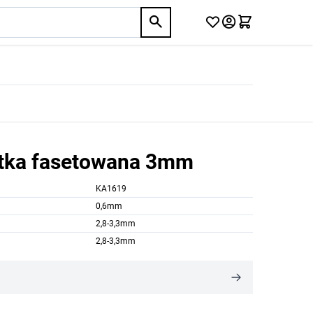
tka fasetowana 3mm
KA1619
0,6mm
2,8-3,3mm
2,8-3,3mm