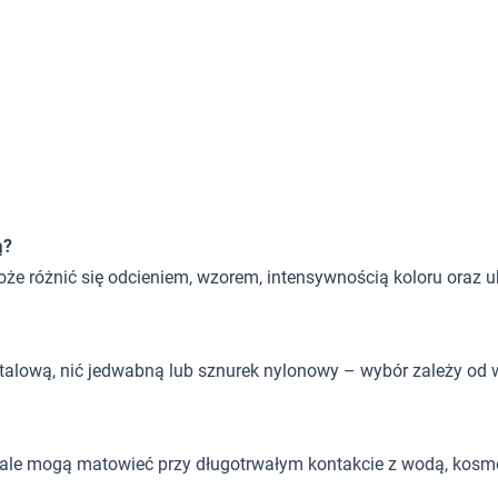
ą?
oże różnić się odcieniem, wzorem, intensywnością koloru oraz 
 stalową, nić jedwabną lub sznurek nylonowy – wybór zależy od w
, ale mogą matowieć przy długotrwałym kontakcie z wodą, kosm