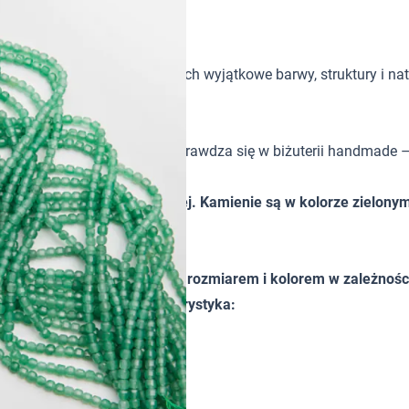
tków w biżuterii handmade. Ich wyjątkowe barwy, struktury i nat
urą, dzięki czemu świetnie sprawdza się w biżuterii handmade –
ształcie kostki fasetowanej. Kamienie są w kolorze zielonym
ieznacznie różnić od siebie rozmiarem i kolorem w zależności 
ścią orientacyjną. Charakterystyka: