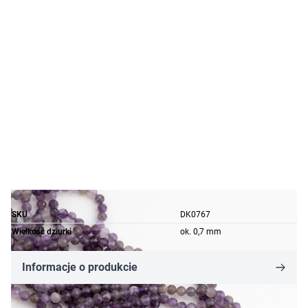
SKU
DK0767
Wielkość dziurki
ok. 0,7 mm
Informacje o produkcie
2,82 zł