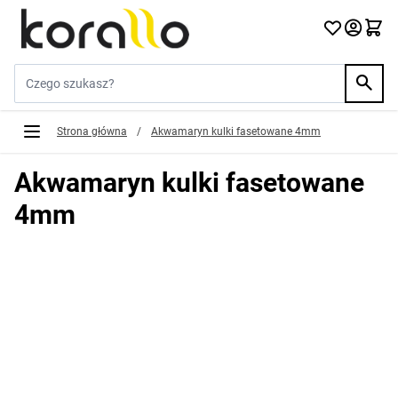
Przejdź do treści
Szukaj w sklepie...
Strona główna
/
Akwamaryn kulki fasetowane 4mm
Akwamaryn kulki fasetowane
4mm