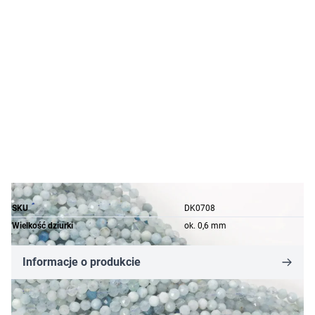
SKU
DK0708
Wielkość dziurki
ok. 0,6 mm
Informacje o produkcie
8,98 zł