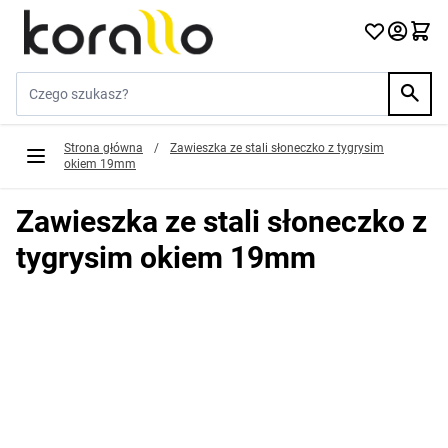
Przejdź do treści
Szukaj w sklepie...
Strona główna
/
Zawieszka ze stali słoneczko z tygrysim
okiem 19mm
Zawieszka ze stali słoneczko z
tygrysim okiem 19mm