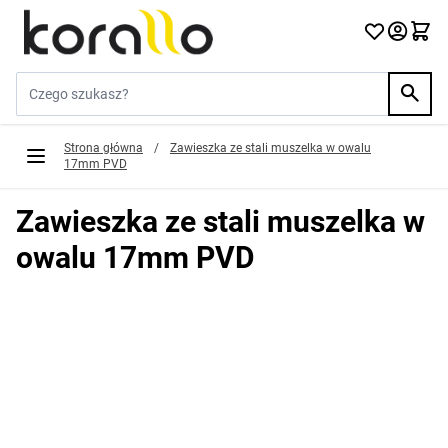
Przejdź do treści
Szukaj w sklepie...
Strona główna
/
Zawieszka ze stali muszelka w owalu
17mm PVD
Zawieszka ze stali muszelka w
owalu 17mm PVD