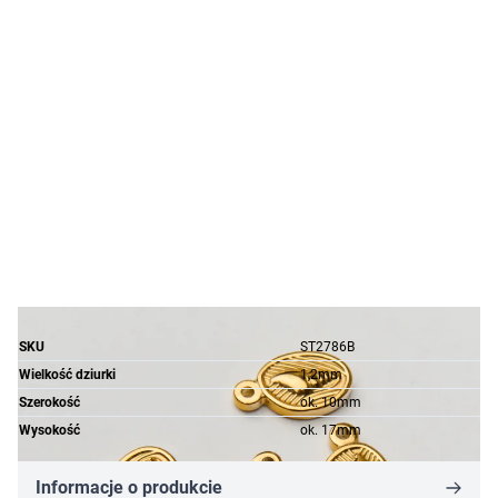
SKU
ST2786B
Wielkość dziurki
1,2mm
Szerokość
ok. 10mm
Wysokość
ok. 17mm
Informacje o produkcie