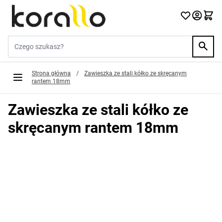
Przejdź do treści
Szukaj w sklepie...
Strona główna
/
Zawieszka ze stali kółko ze skręcanym
rantem 18mm
Zawieszka ze stali kółko ze
skręcanym rantem 18mm