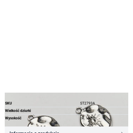
SKU
ST2793A
Wielkość dziurki
1,5mm
Wysokość
ok. 19mm