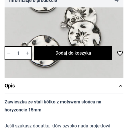
Informacje o produkcie
7,60 zł
Cena za sztukę
Dostępność:
średnia
Ilość
Dodaj do koszyka
Opis
Zawieszka ze stali kółko z motywem słońca na
horyzoncie 15mm
Jeśli szukasz dodatku, który szybko nada projektowi