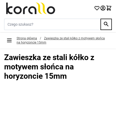
Przejdź do treści
Szukaj w sklepie...
Strona główna
/
Zawieszka ze stali kółko z motywem słońca
na horyzoncie 15mm
Zawieszka ze stali kółko z
motywem słońca na
horyzoncie 15mm