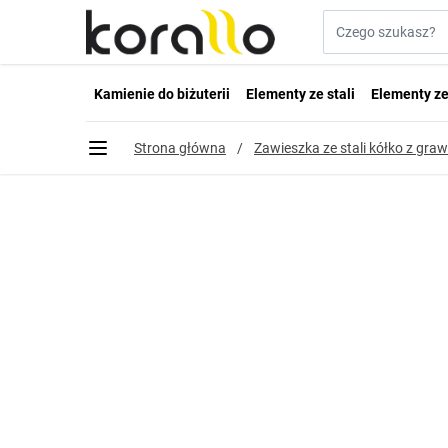
Przejdź do treści
Szukaj w sklepie...
Kamienie do biżuterii
Elementy ze stali
Elementy ze
Strona główna
/
Zawieszka ze stali kółko z g