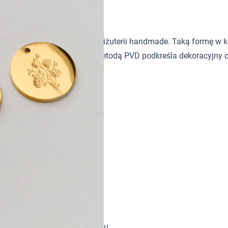
 rumianku 13mm PVD
ię jako dekoracyjny akcent w biżuterii handmade. Taką formę w
obnych. Złote wykończenie metodą PVD podkreśla dekoracyjny c
owe odpowiednie do projektu.