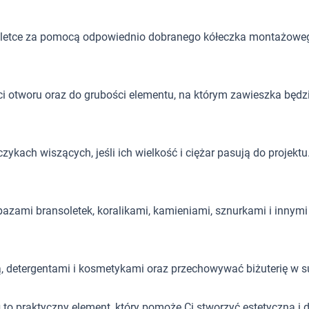
letce za pomocą odpowiednio dobranego kółeczka montażowe
i otworu oraz do grubości elementu, na którym zawieszka będ
kach wiszących, jeśli ich wielkość i ciężar pasują do projektu
azami bransoletek, koralikami, kamieniami, sznurkami i innymi 
ą, detergentami i kosmetykami oraz przechowywać biżuterię w 
u
to praktyczny element, który pomoże Ci stworzyć estetyczną 