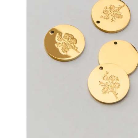
Zawieszka ze stali kółko z grawerem kwiaty
Ta zawieszka ze stali chirurgicznej sprawdzi s
codziennych, minimalistycznych i bardziej ozd
Charakterystyka:
Rodzaj:
zawieszka
Materiał:
stal chirurgiczna 316L
Kolor:
złoty
Motyw / kształt:
kwiat
Rozmiar:
13mm
Otwór:
1 mm
Wykończenie:
metoda PVD
Rekomendowany montaż:
– Otwór 1 mm pozwala dobrać kółeczko montaż