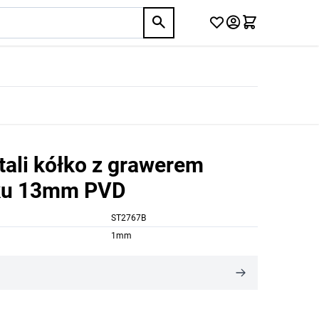
tali kółko z grawerem
nku 13mm PVD
ST2767B
1mm