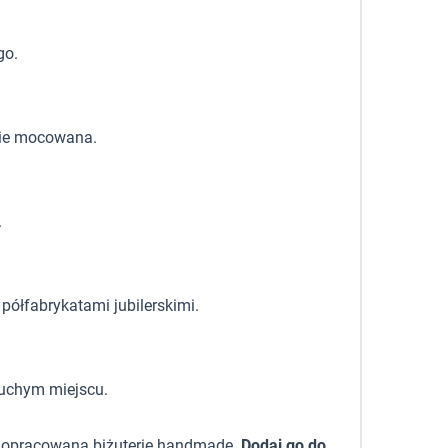
go.
zie mocowana.
.
półfabrykatami jubilerskimi.
suchym miejscu.
i dopracowaną biżuterię handmade.
Dodaj go do