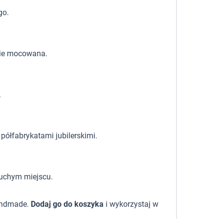
go.
zie mocowana.
.
półfabrykatami jubilerskimi.
suchym miejscu.
handmade.
Dodaj go do koszyka
i wykorzystaj w