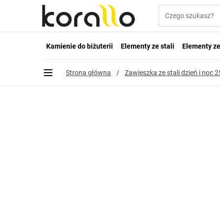
Przejdź do treści
Szukaj w sklepie...
Kamienie do biżuterii
Elementy ze stali
Elementy ze
Strona główna
/
Zawieszka ze stali dzień i noc