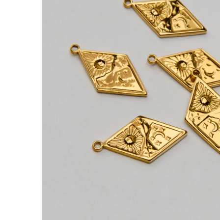
Zawieszka ze stali dzień i noc 25,5mm PVD
Ta zawieszka ze stali chirurgicznej sprawdzi s
codziennych, minimalistycznych i bardziej ozd
Charakterystyka:
Rodzaj:
zawieszka
Materiał:
stal chirurgiczna 316L
Kolor:
złoty
Rozmiar:
25,5mm
Otwór:
1,2 mm
Wykończenie:
metoda PVD
Rekomendowany montaż:
– Otwór 1,2 mm pozwala dobrać kółeczko mont
– Do zawieszki możesz użyć kółeczka zaciskowe