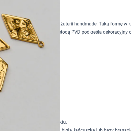
ię jako dekoracyjny akcent w biżuterii handmade. Taką formę w
obnych. Złote wykończenie metodą PVD podkreśla dekoracyjny c
ażowe odpowiednie do projektu.
go/montażowego, łącznika, bigla, łańcuszka lub bazy bransole