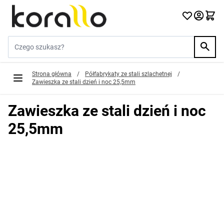
Przejdź do treści
Szukaj w sklepie...
Strona główna
/
Półfabrykaty ze stali szlachetnej
/
Zawieszka ze stali dzień i noc 25,5mm
Zawieszka ze stali dzień i noc
25,5mm