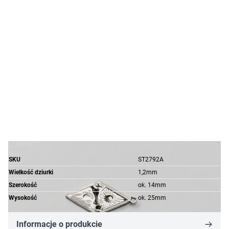
SKU
ST2792A
Wielkość dziurki
1,2mm
Szerokość
ok. 14mm
Wysokość
ok. 25mm
Informacje o produkcie