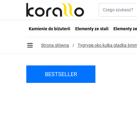
Przejdź do treści
Szukaj w sklepie...
Kamienie do biżuterii
Elementy ze stali
Elementy ze
Strona główna
/
Tygrysie oko kulka gładka 6m
BESTSELLER