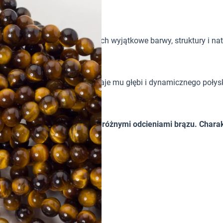
tków w biżuterii handmade. Ich wyjątkowe barwy, struktury i nat
yczny efekt „kociego oka” nadaje mu głębi i dynamicznego połys
niejszym charakterze.
j jakości. Pięknie się mienią różnymi odcieniami brązu. Chara
kociego oka