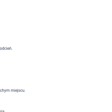
odcień.
uchym miejscu.
ia.