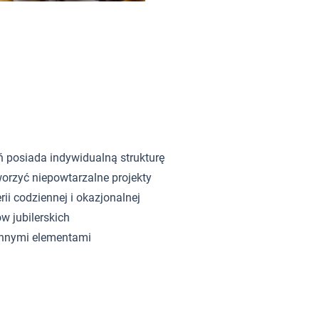
ń posiada indywidualną strukturę
orzyć niepowtarzalne projekty
rii codziennej i okazjonalnej
w jubilerskich
innymi elementami