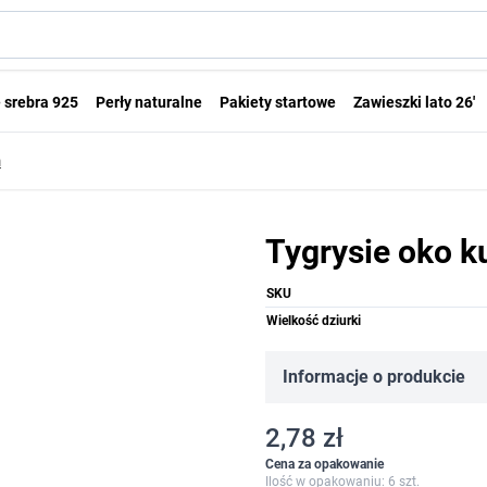
 srebra 925
Perły naturalne
Pakiety startowe
Zawieszki lato 26'
m
Tygrysie oko 
SKU
Wielkość dziurki
Informacje o produkcie
2,78 zł
Cena za opakowanie
Ilość w opakowaniu: 6 szt.