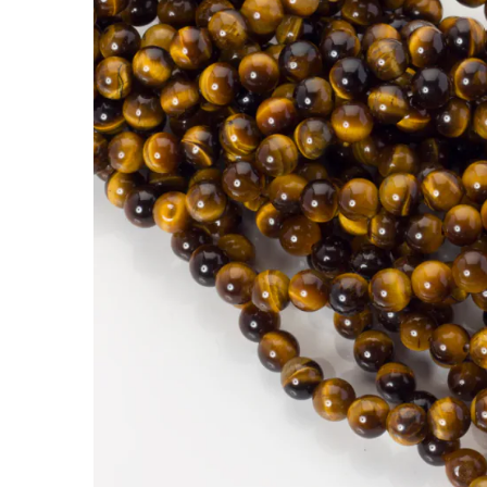
Tygrysie oko kulka gładka 6mm
Kamienie to jedne z najbardziej cenionych doda
nabiera indywidualnego charakteru.
Tygrysie oko wyróżnia się tym, że charakteryst
bransoletkach, naszyjnikach i projektach o moc
Kulki naturalnego tygrysiego oka bardzo dobre
Rodzaj:
Tygrysie oko
Kolor:
brązowy
Kształt:
kulka
Rozmiar:
6mm
Faktura:
gładka
Cechy szczególne:
gładka powierzchnia, efekt 