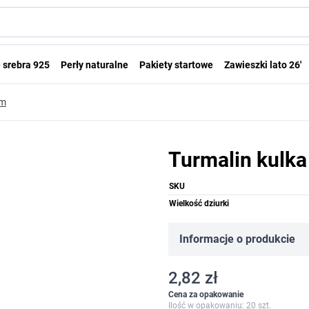
 srebra 925
Perły naturalne
Pakiety startowe
Zawieszki lato 26'
mm
Turmalin kulk
SKU
Wielkość dziurki
Informacje o produkcie
2,82 zł
Cena za opakowanie
Ilość w opakowaniu: 20 szt.