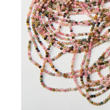
Turmalin kulka fasetowana 2mm
Kamienie to jedne z najbardziej cenionych doda
nabiera indywidualnego charakteru.
Turmalin wyróżnia się tym, że zróżnicowana kol
się w bransoletkach, naszyjnikach oraz bardz
Kamienie naturalne wykonane z turmalinu w k
czerwonym, czarnym. Kamienie posiadają natu
*Ponieważ są to kamienie naturalne mogą się n
*Rozmiar podany w nazwie produktu jest warto
Rodzaj:
Turmalin
Kolor:
multikolor
Kształt:
kulka