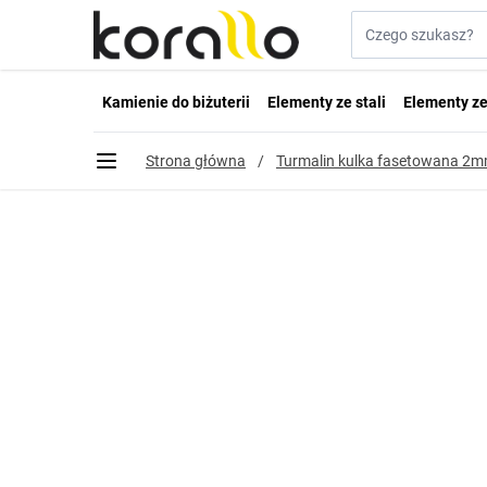
Przejdź do treści
Szukaj w sklepie...
Kamienie do biżuterii
Elementy ze stali
Elementy ze
Strona główna
/
Turmalin kulka fasetowana 2