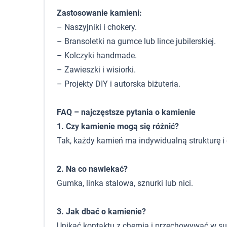
Zastosowanie kamieni:
– Naszyjniki i chokery.
– Bransoletki na gumce lub lince jubilerskiej.
– Kolczyki handmade.
– Zawieszki i wisiorki.
– Projekty DIY i autorska biżuteria.
FAQ – najczęstsze pytania o kamienie
1. Czy kamienie mogą się różnić?
Tak, każdy kamień ma indywidualną strukturę i 
2. Na co nawlekać?
Gumka, linka stalowa, sznurki lub nici.
3. Jak dbać o kamienie?
Unikać kontaktu z chemią i przechowywać w s