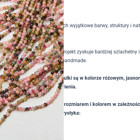
tków w biżuterii handmade. Ich wyjątkowe barwy, struktury i nat
orystyka sprawia, że każdy projekt zyskuje bardziej szlachetny 
iej dopracowanych projektach handmade.
ształcie kulki fasetowanej. Kulki są w kolorze różowym, jas
ralne wrostki oraz przebarwienia.
ieznacznie różnić od siebie rozmiarem i kolorem w zależności 
ścią orientacyjną. Charakterystyka: