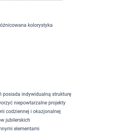
różnicowana kolorystyka
ń posiada indywidualną strukturę
orzyć niepowtarzalne projekty
rii codziennej i okazjonalnej
w jubilerskich
innymi elementami