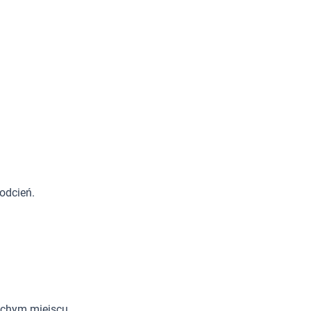
odcień.
uchym miejscu.