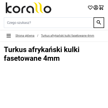
Przejdź do treści
Szukaj w sklepie...
Strona główna
/
Turkus afrykański kulki fasetowane 4mm
Turkus afrykański kulki
fasetowane 4mm