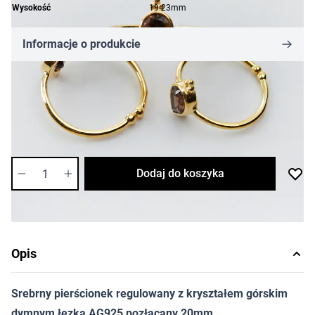
Wysokość
19-23mm
Informacje o produkcie
73,14 zł
Cena za sztukę
Dostępność:
bardzo niska
Ilość
Dodaj do koszyka
Opis
Srebrny pierścionek regulowany z kryształem górskim
dymnym łezka AG925 pozłacany 20mm