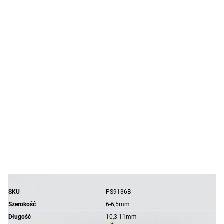
SKU
PS9136B
Szerokość
6-6,5mm
Długość
10,3-11mm