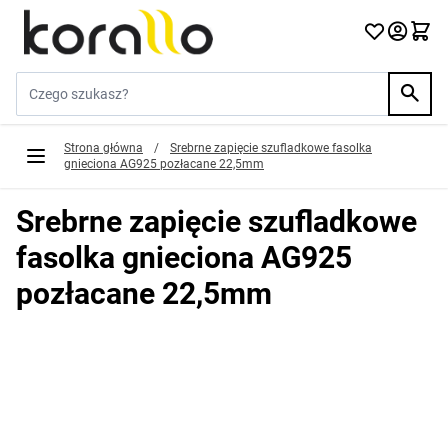
Przejdź do treści
Szukaj w sklepie...
Strona główna
/
Srebrne zapięcie szufladkowe fasolka
gnieciona AG925 pozłacane 22,5mm
Srebrne zapięcie szufladkowe
fasolka gnieciona AG925
pozłacane 22,5mm