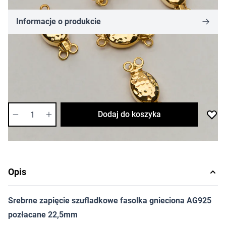
Informacje o produkcie
157,55 zł
Cena za sztukę
Dostępność:
bardzo niska
Ilość
Dodaj do koszyka
Opis
Srebrne zapięcie szufladkowe fasolka gnieciona AG925
pozłacane 22,5mm