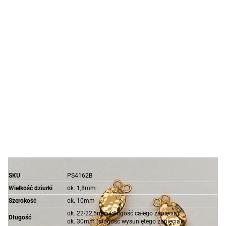
SKU
PS4162B
Wielkość dziurki
ok. 1,8mm
Szerokość
ok. 10mm
ok. 22-22,5mm (długość całego zapięcia)
Długość
ok. 30mm (długość wysuniętego zapięcia)