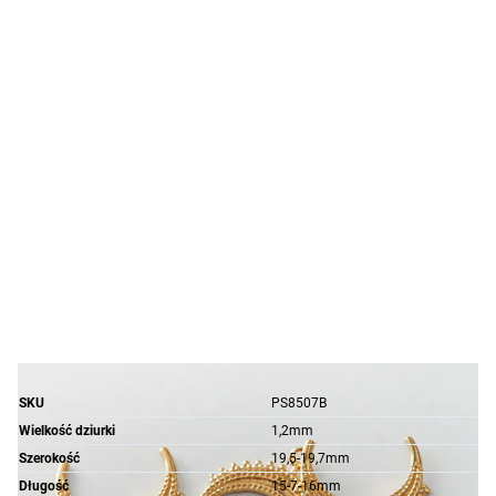
SKU
PS8507B
Wielkość dziurki
1,2mm
Szerokość
19,5-19,7mm
Długość
15-7-16mm