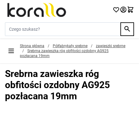
Przejdź do treści
Szukaj w sklepie...
Strona główna
/
Półfabrykaty srebrne
/
zawieszki srebrne
/
Srebrna zawieszka róg obfitości ozdobny AG925
pozłacana 19mm
Srebrna zawieszka róg
obfitości ozdobny AG925
pozłacana 19mm