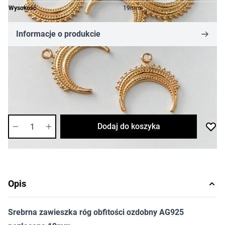
Wysokość
19mm
Informacje o produkcie
63,37 zł
Cena za sztukę
Dostępność:
średnia
Ilość
Dodaj do koszyka
Opis
Srebrna zawieszka róg obfitości ozdobny AG925