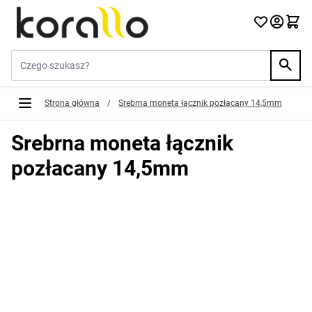
Przejdź do treści
Szukaj w sklepie...
Strona główna
/
Srebrna moneta łącznik pozłacany 14,5mm
Srebrna moneta łącznik
pozłacany 14,5mm