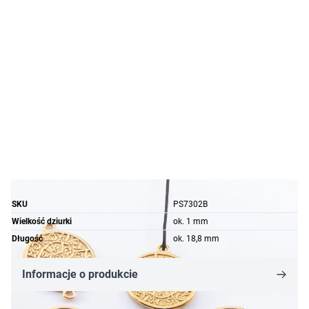
SKU
PS7302B
Wielkość dziurki
ok. 1 mm
Długość
ok. 18,8 mm
Informacje o produkcie