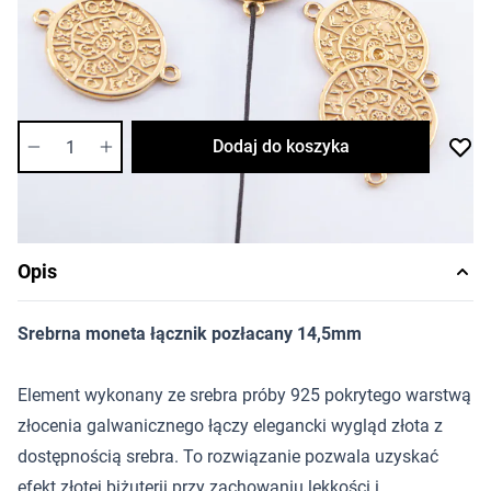
43,70 zł
Cena za sztukę
Dostępność:
średnia
Ilość
Dodaj do koszyka
Opis
Srebrna moneta łącznik pozłacany 14,5mm
Element wykonany ze srebra próby 925 pokrytego warstwą
złocenia galwanicznego łączy elegancki wygląd złota z
dostępnością srebra. To rozwiązanie pozwala uzyskać
efekt złotej biżuterii przy zachowaniu lekkości i