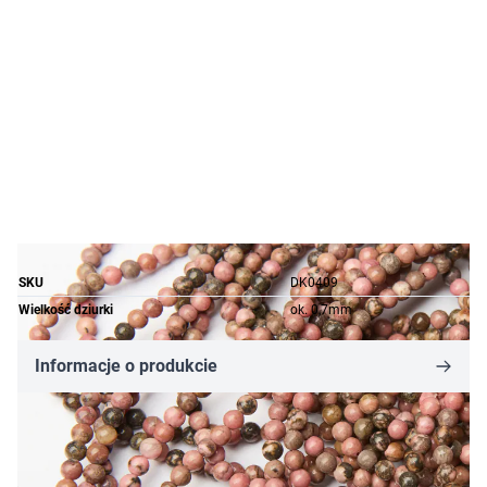
SKU
DK0409
Wielkość dziurki
ok. 0,7mm
Informacje o produkcie
3,05 zł
Cena za opakowanie
Ilość w opakowaniu: 10 szt.