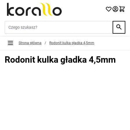
Przejdź do treści
Szukaj w sklepie...
Strona główna
/
Rodonit kulka gładka 4,5mm
Rodonit kulka gładka 4,5mm