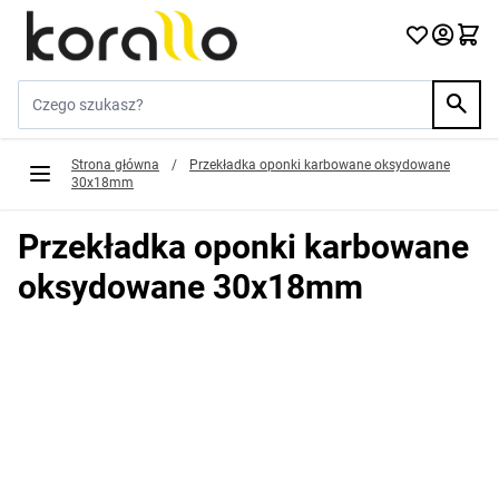
Przejdź do treści
Szukaj w sklepie...
Strona główna
/
Przekładka oponki karbowane oksydowane
30x18mm
Przekładka oponki karbowane
oksydowane 30x18mm