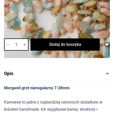
7,13 zł
Cena za opakowanie
Ilość w opakowaniu: 4 szt.
Dostępność:
średnia
Ilość
Dodaj do koszyka
Opis
Morganit grot nieregularny 7-28mm
Kamienie to jedne z najbardziej cenionych dodatków w
biżuterii handmade. Ich wyjątkowe barwy, struktury i