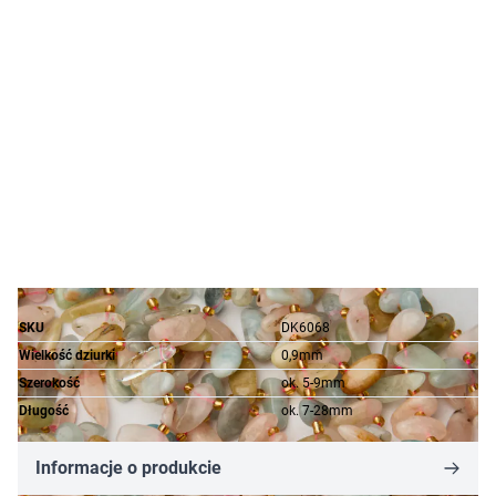
SKU
DK6068
Wielkość dziurki
0,9mm
Szerokość
ok. 5-9mm
Długość
ok. 7-28mm
Informacje o produkcie