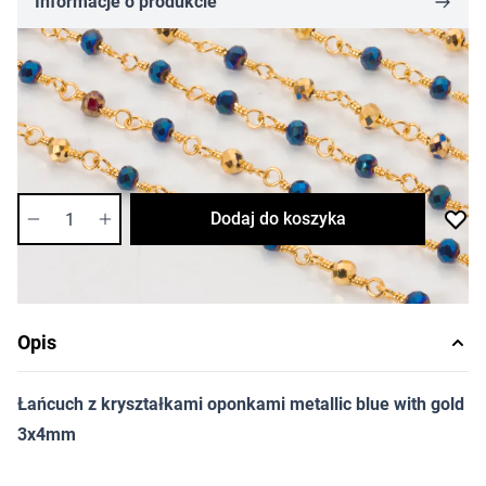
Informacje o produkcie
22,09 zł
Cena za opakowanie
Ilość w opakowaniu: 0.5 m m
Dostępność:
średnia
Ilość
Dodaj do koszyka
Opis
Łańcuch z kryształkami oponkami metallic blue with gold
3x4mm