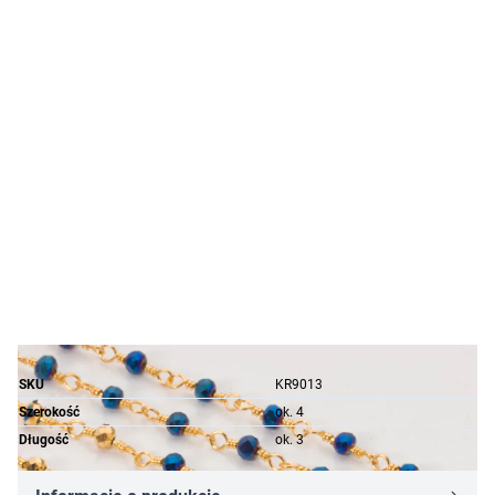
SKU
KR9013
Szerokość
ok. 4
Długość
ok. 3