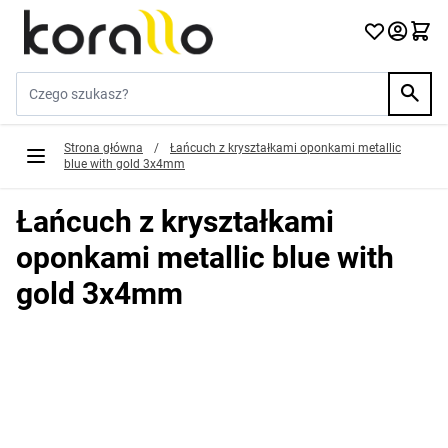
Przejdź do treści
Szukaj w sklepie...
Strona główna
/
Łańcuch z kryształkami oponkami metallic
blue with gold 3x4mm
Łańcuch z kryształkami
oponkami metallic blue with
gold 3x4mm