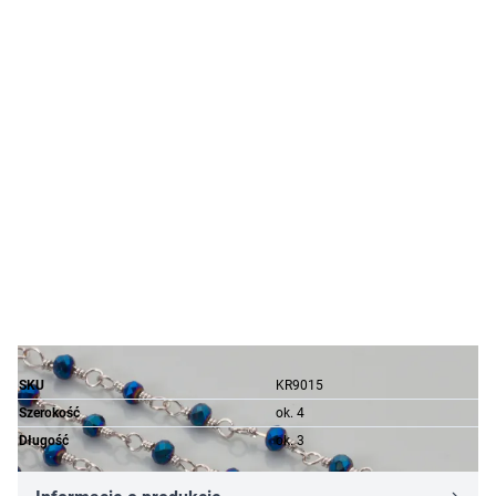
SKU
KR9015
Szerokość
ok. 4
Długość
ok. 3