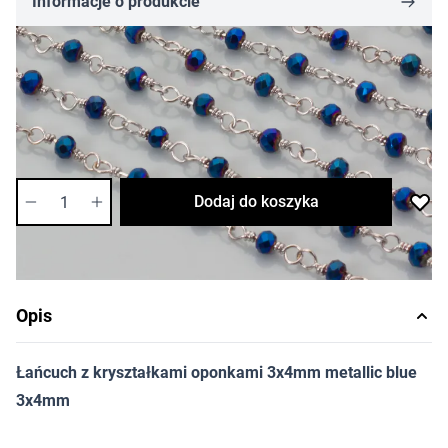
Informacje o produkcie
22,09 zł
Cena za opakowanie
Ilość w opakowaniu: 0.5 m m
Dostępność:
średnia
Ilość
Dodaj do koszyka
Opis
Łańcuch z kryształkami oponkami 3x4mm metallic blue
3x4mm