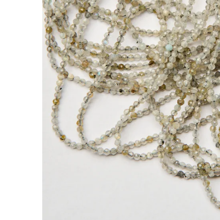
Labradoryt kulka fasetowana 2mm
Kamienie to jedne z najbardziej cenionych doda
nabiera indywidualnego charakteru.
Labradoryt wyróżnia się tym, że charakterystyc
efektownych naszyjnikach, kolczykach i brans
Drobne fasetowane kuleczki labradorytu w ci
*Uwaga!
Produkt przeznaczony do wykonywania rękodzie
Rodzaj:
Labradoryt
Kolor:
szary
Kształt:
kulka
Rozmiar:
2mm