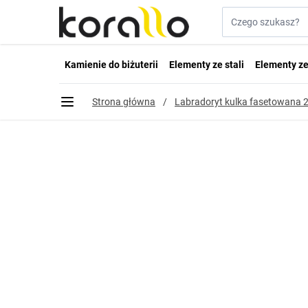
Przejdź do treści
Szukaj w sklepie...
Kamienie do biżuterii
Elementy ze stali
Elementy ze
Strona główna
/
Labradoryt kulka fasetowana