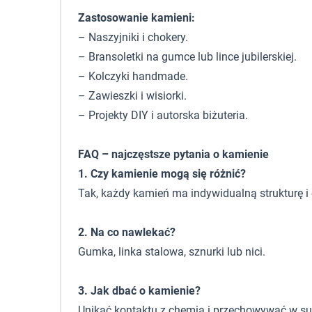
Zastosowanie kamieni:
– Naszyjniki i chokery.
– Bransoletki na gumce lub lince jubilerskiej.
– Kolczyki handmade.
– Zawieszki i wisiorki.
– Projekty DIY i autorska biżuteria.
FAQ – najczęstsze pytania o kamienie
1. Czy kamienie mogą się różnić?
Tak, każdy kamień ma indywidualną strukturę i 
2. Na co nawlekać?
Gumka, linka stalowa, sznurki lub nici.
3. Jak dbać o kamienie?
Unikać kontaktu z chemią i przechowywać w s