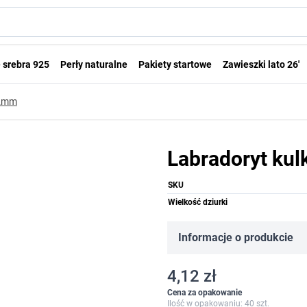
 srebra 925
Perły naturalne
Pakiety startowe
Zawieszki lato 26'
 2mm
Labradoryt ku
SKU
Wielkość dziurki
Informacje o produkcie
4,12 zł
Cena za opakowanie
Ilość w opakowaniu: 40 szt.