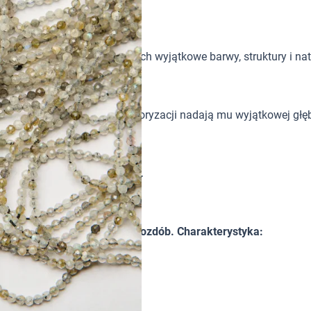
tków w biżuterii handmade. Ich wyjątkowe barwy, struktury i nat
zne refleksy i zjawisko labradoryzacji nadają mu wyjątkowej głę
oletkach handmade.
emniejszym odcieniu szarego.
ła w tym biżuterii i innych ozdób. Charakterystyka: