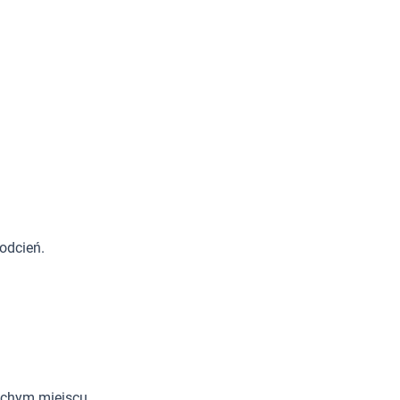
odcień.
uchym miejscu.