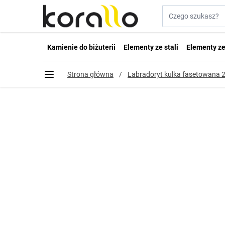
Przejdź do treści
Szukaj w sklepie...
Kamienie do biżuterii
Elementy ze stali
Elementy ze
Strona główna
/
Labradoryt kulka fasetowana