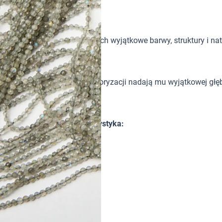
tków w biżuterii handmade. Ich wyjątkowe barwy, struktury i nat
zne refleksy i zjawisko labradoryzacji nadają mu wyjątkowej głę
oletkach handmade.
anym rozmiarze. Charakterystyka:
fleksy