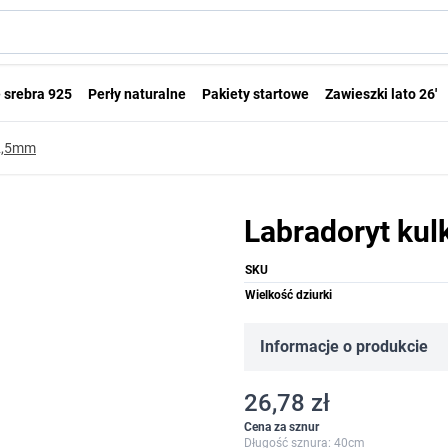
 srebra 925
Perły naturalne
Pakiety startowe
Zawieszki lato 26'
 2,5mm
Labradoryt ku
SKU
Wielkość dziurki
Informacje o produkcie
26,78 zł
Cena za sznur
Długość sznura: 40cm