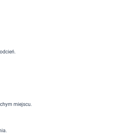
odcień.
uchym miejscu.
ia.