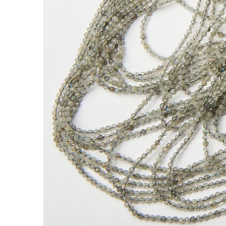
Labradoryt kulka fasetowana 2,5mm
Kamienie to jedne z najbardziej cenionych doda
nabiera indywidualnego charakteru.
Labradoryt wyróżnia się tym, że charakterystyc
efektownych naszyjnikach, kolczykach i brans
Fasetowane kamienie labradorytu o zróżnicow
Rodzaj:
Labradoryt
Kolor:
szary
Kształt:
kulka
Rozmiar:
2,5mm
Faktura:
fasetowana
Cechy szczególne:
fasetowane wykończenie, re