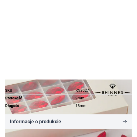
SKU
RN3027
Szerokość
9mm
Długość
18mm
Informacje o produkcie