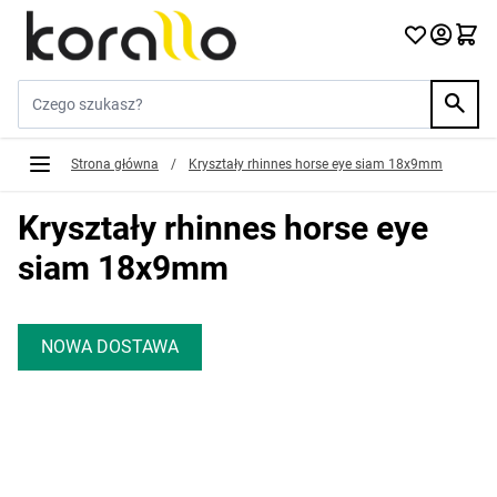
Przejdź do treści
Szukaj w sklepie...
Strona główna
/
Kryształy rhinnes horse eye siam 18x9mm
Kryształy rhinnes horse eye
siam 18x9mm
NOWA DOSTAWA