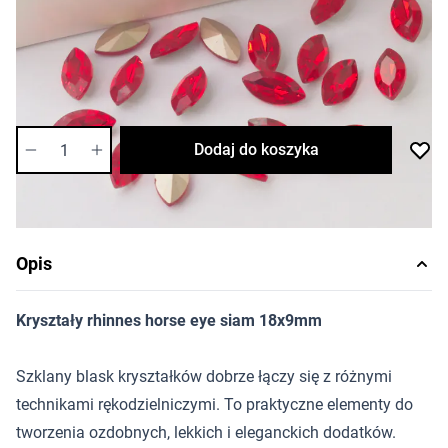
5,25 zł
Cena za opakowanie
Ilość w opakowaniu: 6 szt.
Dostępność:
średnia
Ilość
Dodaj do koszyka
Opis
Kryształy rhinnes horse eye siam 18x9mm
Szklany blask kryształków dobrze łączy się z różnymi
technikami rękodzielniczymi. To praktyczne elementy do
tworzenia ozdobnych, lekkich i eleganckich dodatków.