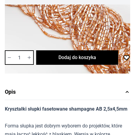
5,87 zł
Cena za opakowanie
Ilość w opakowaniu: 30 szt.
Dostępność:
wysoka
Ilość
Dodaj do koszyka
Opis
Kryształki słupki fasetowane shampagne AB 2,5x4,5mm
Forma słupka jest dobrym wyborem do projektów, które
mają łączyć lekkość z blaskiem. Wersja w kolorze