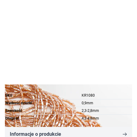
SKU
KR1080
Wielkość dziurki
0,9mm
Szerokość
2,3-2,8mm
Długość
4,3-4,8mm
Informacje o produkcie