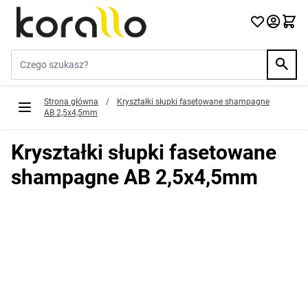
Przejdź do treści
Szukaj w sklepie...
Strona główna
/
Kryształki słupki fasetowane shampagne
AB 2,5x4,5mm
Kryształki słupki fasetowane
shampagne AB 2,5x4,5mm