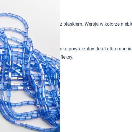
,5x8,5mm
, które mają łączyć lekkość z blaskiem. Wersja w kolorze nieb
5x8,5mm można wykorzystać jako powtarzalny detal albo mocnie
orzy tęczowe, wielokolorowe refleksy.