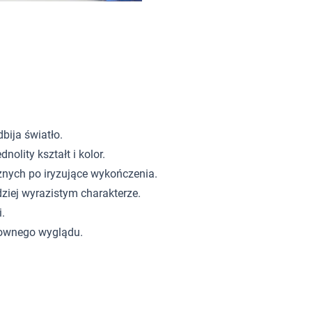
bija światło.
olity kształt i kolor.
znych po iryzujące wykończenia.
dziej wyrazistym charakterze.
i.
townego wyglądu.