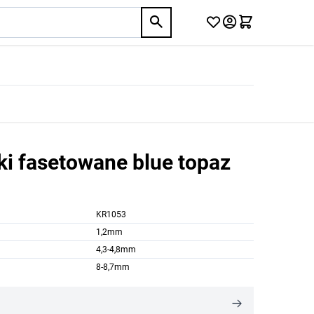
pki fasetowane blue topaz
KR1053
1,2mm
4,3-4,8mm
8-8,7mm