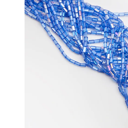
Kryształki słupki fasetowane blue topaz AB 4
Forma słupka jest dobrym wyborem do projektów
bardziej dopracowany i biżuteryjny wygląd.
Kryształki słupki fasetowane blue topaz AB 4,
jest czytelna w gotowej biżuterii, a efekt AB tw
Charakterystyka:
Rodzaj:
kryształek szklany
Kolor:
niebieski
Kształt:
słupek
Rozmiar:
4,5x8,5mm
Efekt:
AB
Rekomendowane grubości nośników: