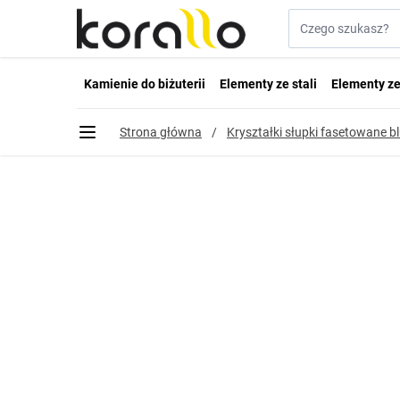
Przejdź do treści
Szukaj w sklepie...
Kamienie do biżuterii
Elementy ze stali
Elementy ze
Strona główna
/
Kryształki słupki fasetowane 