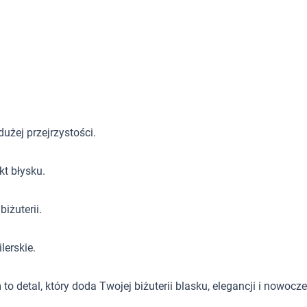
dużej przejrzystości.
kt błysku.
iżuterii.
lerskie.
m
to detal, który doda Twojej biżuterii blasku, elegancji i nowoc