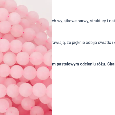
tków w biżuterii handmade. Ich wyjątkowe barwy, struktury i nat
ność lub lekka mleczność sprawiają, że pięknie odbija światło i 
ów handmade.
półprzezroczyste, w delikatnym pastelowym odcieniu różu. Cha
parentność lub mleczność