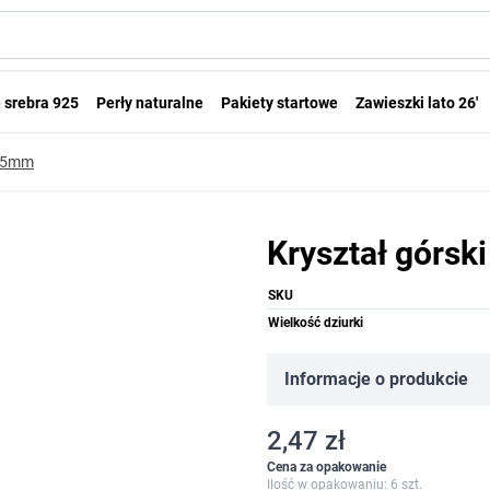
 srebra 925
Perły naturalne
Pakiety startowe
Zawieszki lato 26'
8.5mm
Kryształ górsk
SKU
Wielkość dziurki
Informacje o produkcie
2,47 zł
Cena za opakowanie
Ilość w opakowaniu: 6 szt.