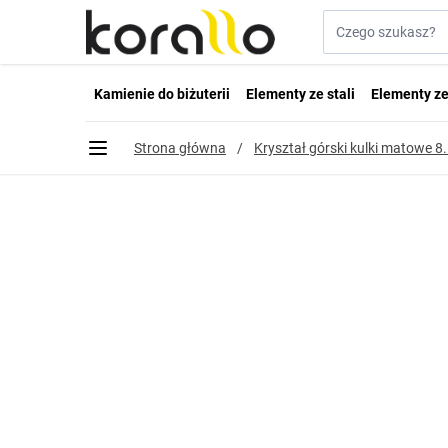
Przejdź do treści
Szukaj w sklepie...
Kamienie do biżuterii
Elementy ze stali
Elementy ze
Strona główna
/
Kryształ górski kulki matowe 