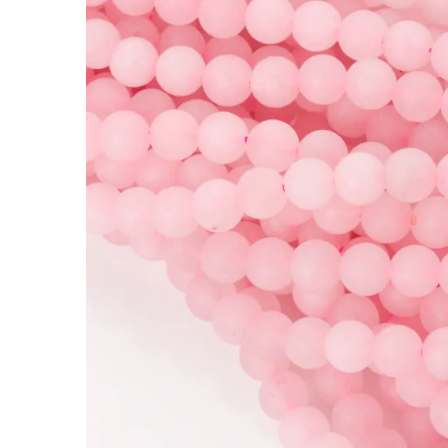
Kryształ górski kulki matowe 8.5mm
Kamienie to jedne z najbardziej cenionych doda
nabiera indywidualnego charakteru.
Kryształ górski wyróżnia się tym, że transparent
kamień do bransoletek, naszyjników i kolczyk
Bardzo oryginalne kulki kryształu górskiego, 
Rodzaj:
Kryształ górski
Kolor:
różowy
Kształt:
kulki
Rozmiar:
8.5mm
Faktura:
matowa
Cechy szczególne:
matowe wykończenie, trans