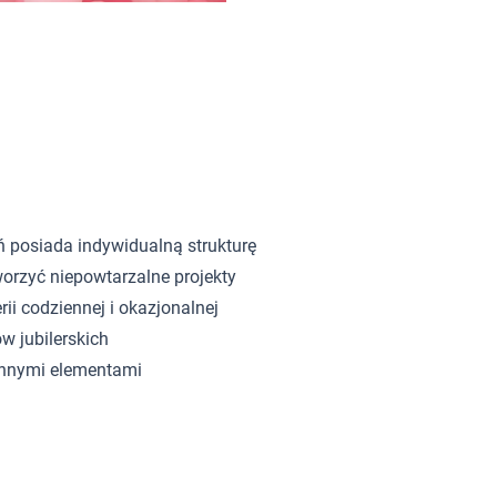
ń posiada indywidualną strukturę
orzyć niepowtarzalne projekty
rii codziennej i okazjonalnej
w jubilerskich
innymi elementami