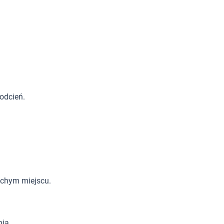
odcień.
uchym miejscu.
ia.