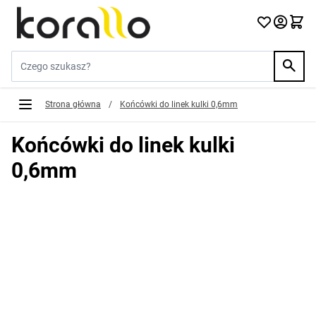
Przejdź do treści
Szukaj w sklepie...
Strona główna
/
Końcówki do linek kulki 0,6mm
Końcówki do linek kulki
0,6mm