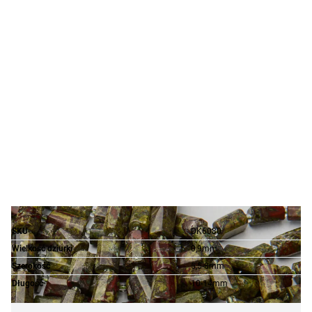
SKU
DK6080
Wielkość dziurki
0,9mm
Szerokość
5,5-8mm
Długość
10-14mm