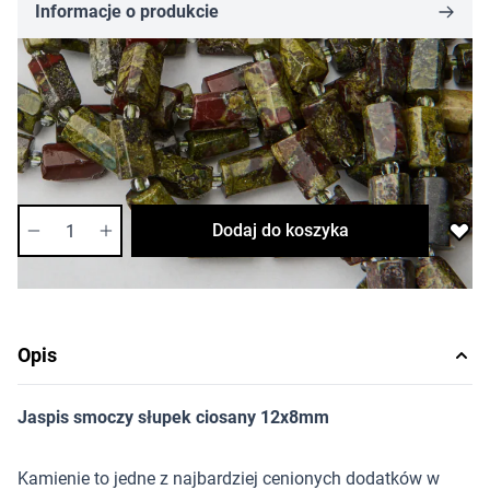
Informacje o produkcie
11,59 zł
Cena za opakowanie
Ilość w opakowaniu: 4 szt.
Dostępność:
średnia
Ilość
Dodaj do koszyka
Opis
Jaspis smoczy słupek ciosany 12x8mm
Kamienie to jedne z najbardziej cenionych dodatków w