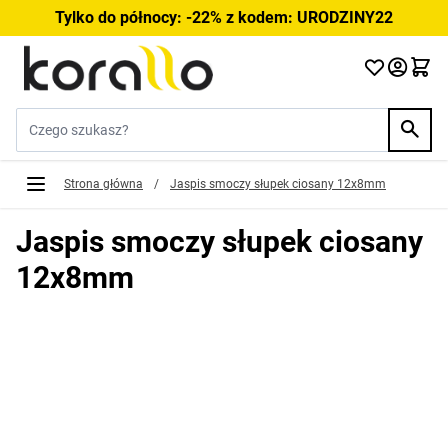
Przejdź do treści
Tylko do północy: -22% z kodem: URODZINY22
Szukaj w sklepie...
Strona główna
/
Jaspis smoczy słupek ciosany 12x8mm
Jaspis smoczy słupek ciosany
12x8mm