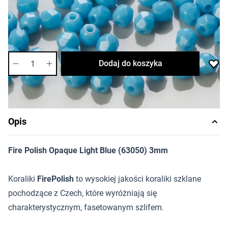
Cena za opakowanie
Ilość w opakowaniu: 40 szt.
Dostępność:
średnia
Ilość
Dodaj do koszyka
Opis
Fire Polish Opaque Light Blue (63050) 3mm
Koraliki
FirePolish
to wysokiej jakości koraliki szklane
pochodzące z Czech, które wyróżniają się
charakterystycznym, fasetowanym szlifem.