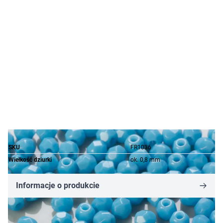
SKU
FR1036
Wielkość dziurki
ok. 0,8 mm
Informacje o produkcie
2,95 zł