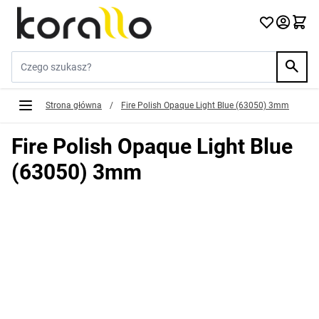
Przejdź do treści
Szukaj w sklepie...
Strona główna
/
Fire Polish Opaque Light Blue (63050) 3mm
Fire Polish Opaque Light Blue
(63050) 3mm