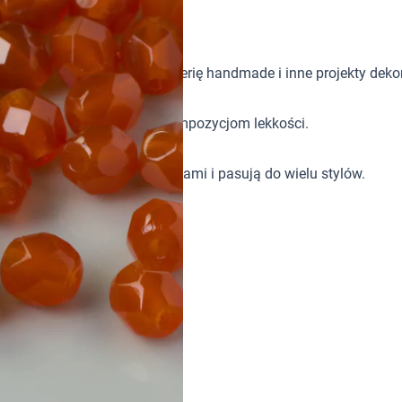
śród osób tworzących biżuterię handmade i inne projekty deko
ie odbijają światło i dodają kompozycjom lekkości.
two łączą się z innymi elementami i pasują do wielu stylów.
etyczne w gotowej biżuterii