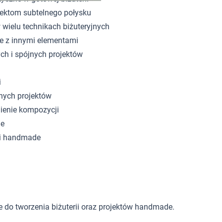
ojektom subtelnego połysku
 wielu technikach biżuteryjnych
ie z innymi elementami
ych i spójnych projektów
i
anych projektów
nienie kompozycji
ne
rii handmade
e do tworzenia biżuterii oraz projektów handmade.