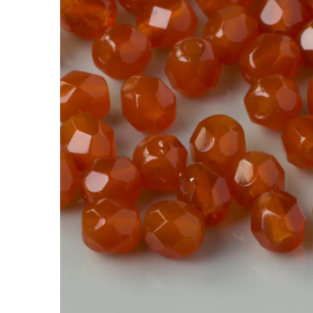
Fire Polish Milky Caramel (12000) 4mm
Szklane koraliki
FirePolish
to popularny wybór w
Ich fasetowany szlif sprawia, że koraliki piękn
To wszechstronne koraliki do biżuterii, które ła
Charakterystyka:
Marka:
FirePolish
Rozmiar:
4 mm
Transparentność:
półtransparentna
Wykończenie:
błyszczące
Dlaczego warto je wybrać:
• wysoka jakość szkła – koraliki są trwałe i est