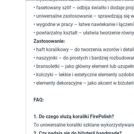
• fasetowany szlif – odbija światło i dodaje pr
• uniwersalne zastosowanie – sprawdzają się w
• wygodne w pracy – łatwe nawlekanie i łączen
• powtarzalny kształt – ułatwia tworzenie równ
Zastosowanie:
• haft koralikowy – do tworzenia wzorów i detal
• naszyjniki – do prostych i bardziej rozbudow
• bransoletki – jako główny element lub uzupeł
• kolczyki – lekkie i estetyczne elementy ozdob
• elementy dekoracyjne – jako akcent w biżute
FAQ:
1. Do czego służą koraliki FirePolish?
To uniwersalne koraliki szklane wykorzystywan
2. Czy nadają się do biżuterii handmade?