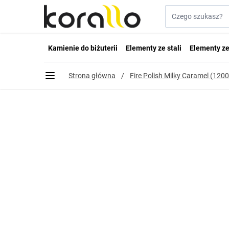
Przejdź do treści
Szukaj w sklepie...
Kamienie do biżuterii
Elementy ze stali
Elementy ze
Strona główna
/
Fire Polish Milky Caramel (12