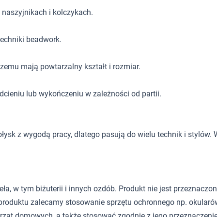
 naszyjnikach i kolczykach.
techniki beadwork.
zemu mają powtarzalny kształt i rozmiar.
cieniu lub wykończeniu w zależności od partii.
ysk z wygodą pracy, dlatego pasują do wielu technik i stylów. W
 w tym biżuterii i innych ozdób. Produkt nie jest przeznaczony d
roduktu zalecamy stosowanie sprzętu ochronnego np. okularów
rząt domowych, a także stosować zgodnie z jego przeznaczeni