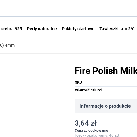
 srebra 925
Perły naturalne
Pakiety startowe
Zawieszki lato 26'
000) 4mm
Fire Polish Mi
SKU
Wielkość dziurki
Informacje o produkcie
3,64 zł
Cena za opakowanie
Ilość w opakowaniu: 40 szt.