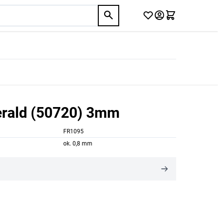
erald (50720) 3mm
FR1095
ok. 0,8 mm