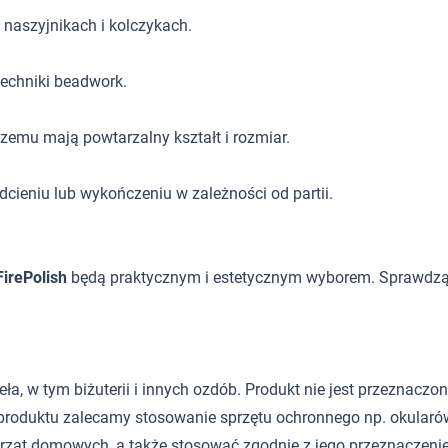
 naszyjnikach i kolczykach.
techniki beadwork.
zemu mają powtarzalny kształt i rozmiar.
cieniu lub wykończeniu w zależności od partii.
FirePolish
będą praktycznym i estetycznym wyborem. Sprawdzą
 w tym biżuterii i innych ozdób. Produkt nie jest przeznaczony d
roduktu zalecamy stosowanie sprzętu ochronnego np. okularów
rząt domowych, a także stosować zgodnie z jego przeznaczeni