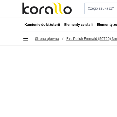
Przejdź do treści
Szukaj w sklepie...
Kamienie do biżuterii
Elementy ze stali
Elementy ze
Strona główna
/
Fire Polish Emerald (50720) 3