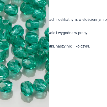
yjnie szlifowanych powierzchniach i delikatnym, wielościennym p
ki do biżuterii są gładkie, trwałe i wygodne w pracy.
ojektach takich jak bransoletki, naszyjniki i kolczyki.
ie z innymi elementami