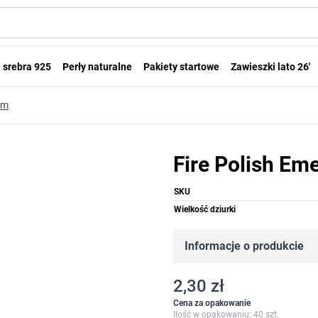
 srebra 925
Perły naturalne
Pakiety startowe
Zawieszki lato 26'
mm
Fire Polish Em
SKU
Wielkość dziurki
Informacje o produkcie
2,30 zł
Cena za opakowanie
Ilość w opakowaniu: 40 szt.