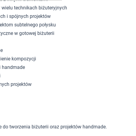
 wielu technikach biżuteryjnych
ych i spójnych projektów
ojektom subtelnego połysku
etyczne w gotowej biżuterii
ne
nienie kompozycji
rii handmade
i
anych projektów
e do tworzenia biżuterii oraz projektów handmade.