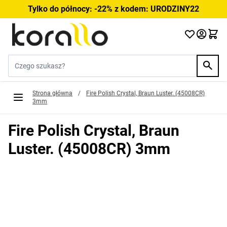
Przejdź do treści
Tylko do północy: -22% z kodem: URODZINY22
Szukaj w sklepie...
Strona główna
/
Fire Polish Crystal, Braun Luster. (45008CR)
3mm
Fire Polish Crystal, Braun
Luster. (45008CR) 3mm