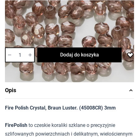
3,73 zł
Cena za opakowanie
Ilość w opakowaniu: 40 szt.
Dostępność:
średnia
Ilość
Dodaj do koszyka
Opis
Fire Polish Crystal, Braun Luster. (45008CR) 3mm
FirePolish
to czeskie koraliki szklane o precyzyjnie
szlifowanych powierzchniach i delikatnym, wielościennym