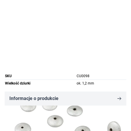
SKU
CU0098
Wielkość dziurki
ok. 1,2 mm
Informacje o produkcie
2,44 zł
1,46 zł
-40%
Cena za opakowanie
Ilość w opakowaniu: 4 szt.