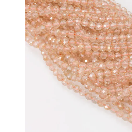
Cyrkonia beżowa kulka fasetowana 4mm
Kamienie to jedne z najbardziej cenionych doda
nabiera indywidualnego charakteru.
Cyrkonia beżowa wyróżnia się tym, że mocny bla
eleganckich kolczykach, naszyjnikach i brans
Charakterystyka:
Rodzaj:
Cyrkonia beżowa
Kolor:
pomarańczowy
Kształt:
kulka
Rozmiar:
4mm
Faktura:
fasetowana
Cechy szczególne:
fasetowane wykończenie, m