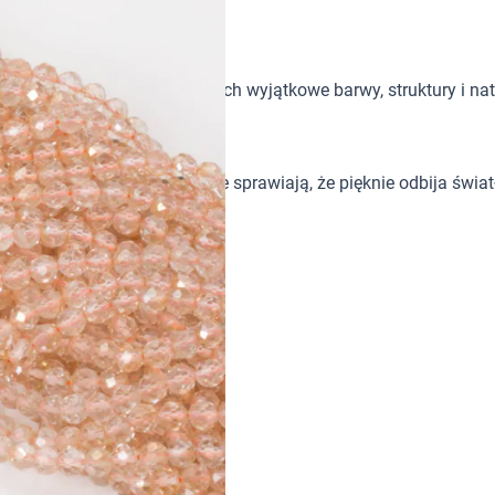
tków w biżuterii handmade. Ich wyjątkowe barwy, struktury i nat
sk i precyzyjne wykończenie sprawiają, że pięknie odbija świa
oletkach handmade.
ocny blask