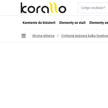
Przejdź do treści
Szukaj w sklepie...
Kamienie do biżuterii
Elementy ze stali
Elementy ze
Strona główna
/
Cyrkonia beżowa kulka faset