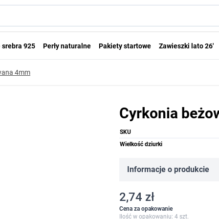
 srebra 925
Perły naturalne
Pakiety startowe
Zawieszki lato 26'
owana 4mm
Cyrkonia beżo
SKU
Wielkość dziurki
Informacje o produkcie
2,74 zł
Cena za opakowanie
Ilość w opakowaniu: 4 szt.