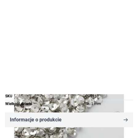
SKU
CU0113
Wielkość dziurki
ok. 1 mm
Informacje o produkcie
1,65 zł