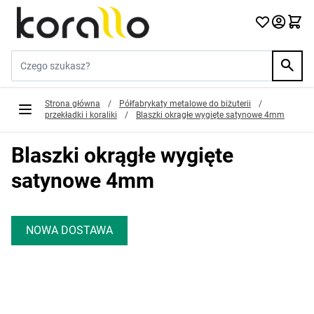
Przejdź do treści
Szukaj w sklepie...
Strona główna
/
Półfabrykaty metalowe do biżuterii
/
przekładki i koraliki
/
Blaszki okrągłe wygięte satynowe 4mm
Blaszki okrągłe wygięte
satynowe 4mm
NOWA DOSTAWA