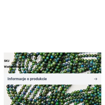
SKU
DK0417
Wielkość dziurki
ok. 0,6 mm
Informacje o produkcie
4,26 zł
Cena za opakowanie
Ilość w opakowaniu: 10 szt.