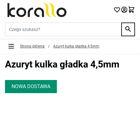
Przejdź do treści
Szukaj w sklepie...
Strona główna
/
Azuryt kulka gładka 4,5mm
Azuryt kulka gładka 4,5mm
NOWA DOSTAWA