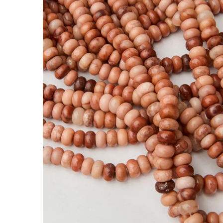
Awenturyn brzoskwiniowy oponka gładka 8x
Kamienie to jedne z najbardziej cenionych doda
nabiera indywidualnego charakteru.
Awenturyn brzoskwiniowy wyróżnia się tym, że n
To uniwersalny wybór do bransoletek, naszyjnik
"Kamienie naturalne wykonane z awenturynu w
beżowym, mlecznym, brązowym. Kamienie posia
*Ponieważ są to kamienie naturalne mogą się n
*Rozmiar podany w nazwie produktu jest warto
Rodzaj:
Awenturyn brzoskwiniowy
Kolor:
pomarańczowy
Kształt:
oponka