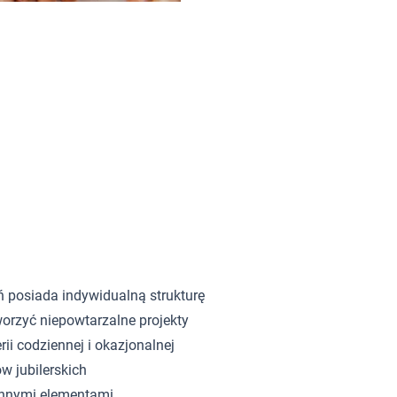
ń posiada indywidualną strukturę
orzyć niepowtarzalne projekty
rii codziennej i okazjonalnej
w jubilerskich
innymi elementami