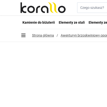
Przejdź do treści
Szukaj w sklepie...
Kamienie do biżuterii
Elementy ze stali
Elementy ze
Strona główna
/
Awenturyn brzoskwiniowy op