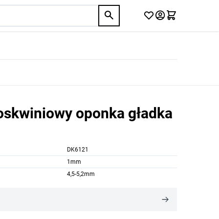
oskwiniowy oponka gładka
DK6121
1mm
4,5-5,2mm