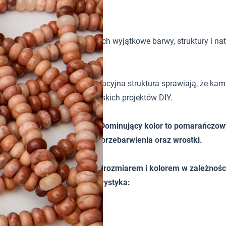
5mm
tków w biżuterii handmade. Ich wyjątkowe barwy, struktury i nat
aturalna kolorystyka i dekoracyjna struktura sprawiają, że kam
ów, kolczyków i innych autorskich projektów DIY.
 kształcie oponki gładkiej. Dominujący kolor to pomarańcz
dają naturalnie powstałe przebarwienia oraz wrostki.
ieznacznie różnić od siebie rozmiarem i kolorem w zależności 
ścią orientacyjną. Charakterystyka: