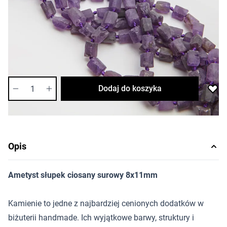
11,08 zł
Cena za opakowanie
Ilość w opakowaniu: 4 szt.
Dostępność:
średnia
Ilość
Dodaj do koszyka
Opis
Ametyst słupek ciosany surowy 8x11mm
Kamienie to jedne z najbardziej cenionych dodatków w
biżuterii handmade. Ich wyjątkowe barwy, struktury i