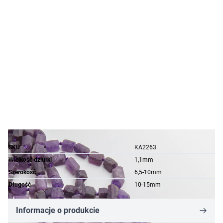
SKU
KA2263
Wielkość dziurki
1,1mm
Szerokość
6,5-10mm
Długość
10-15mm
Informacje o produkcie