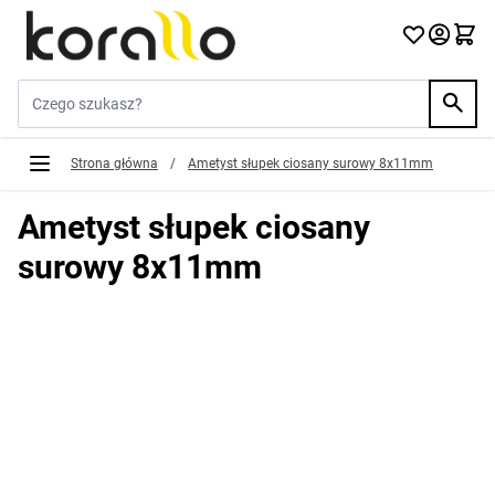
Przejdź do treści
Szukaj w sklepie...
Strona główna
/
Ametyst słupek ciosany surowy 8x11mm
Ametyst słupek ciosany
surowy 8x11mm