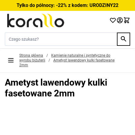
Przejdź do treści
Tylko do północy: -22% z kodem: URODZINY22
Szukaj w sklepie...
Strona główna
/
Kamienie naturalne i syntetyczne do
wyrobu biżuterii
/
Ametyst lawendowy kulki fasetowane
2mm
Ametyst lawendowy kulki
fasetowane 2mm