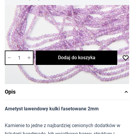
26,78 zł
Cena za sznur
Długość sznura: 39cm
Dostępność:
średnia
Ilość
Dodaj do koszyka
Opis
Ametyst lawendowy kulki fasetowane 2mm
Kamienie to jedne z najbardziej cenionych dodatków w
biżuterii handmade. Ich wyjątkowe barwy, struktury i